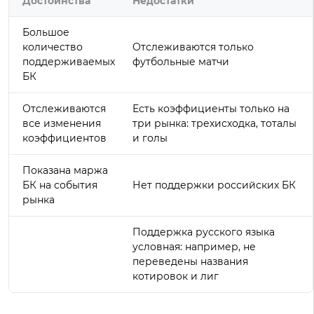
Достоинства
Недостатки
Большое
количество
Отслеживаются только
поддерживаемых
футбольные матчи
БК
Отслеживаются
Есть коэффициенты только на
все изменения
три рынка: трехисходка, тоталы
коэффициентов
и голы
Показана маржа
БК на события
Нет поддержки российских БК
рынка
Поддержка русского языка
условная: например, не
переведены названия
котировок и лиг