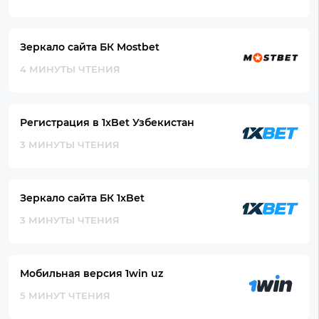
Зеркало сайта БК Mostbet
4 МИНУТЫ ЧТЕНИЯ
Регистрация в 1xBet Узбекистан
3 МИНУТЫ ЧТЕНИЯ
Зеркало сайта БК 1xBet
3 МИНУТЫ ЧТЕНИЯ
Мобильная версия 1win uz
5 МИНУТ ЧТЕНИЯ