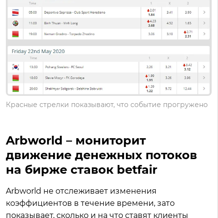
Красные стрелки показывают, что событие прогружено
Arbworld – мониторит
движение денежных потоков
на бирже ставок betfair
Arbworld не отслеживает изменения
коэффициентов в течение времени, зато
показывает, сколько и на что ставят клиенты