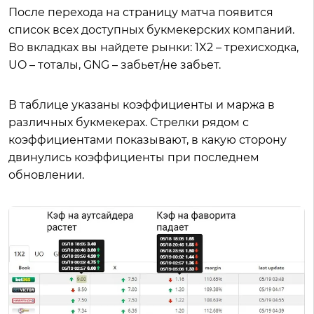
После перехода на страницу матча появится
список всех доступных букмекерских компаний.
Во вкладках вы найдете рынки: 1X2 – трехисходка,
UO – тоталы, GNG – забьет/не забьет.
В таблице указаны коэффициенты и маржа в
различных букмекерах. Стрелки рядом с
коэффициентами показывают, в какую сторону
двинулись коэффициенты при последнем
обновлении.