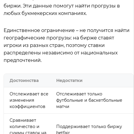
биржи. Эти данные помогут найти прогрузы в
любых букмекерских компаниях.
Единственное ограничение – не получится найти
географические прогрузы: на бирже ставят
игроки из разных стран, поэтому ставки
распределены независимо от национальных
предпочтений.
Достоинства
Недостатки
Отслеживает все
Отслеживает только
изменения
футбольные и баскетбольные
коэффициентов
матчи
Сравнивает
количество и
Поддерживает только биржу
суммы ставок на
betfair