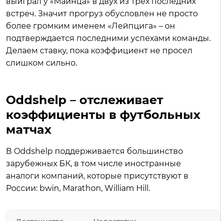
выиграл у «Майнца» в двух из трех последних
встреч. Значит прогруз обусловлен не просто
более громким именем «Лейпцига» – он
подтверждается последними успехами команды.
Делаем ставку, пока коэффициент не просел
слишком сильно.
Oddshelp – отслеживает
коэффициенты в футбольных
матчах
В Oddshelp поддерживается большинство
зарубежных БК, в том числе иностранные
аналоги компаний, которые присутствуют в
России: bwin, Marathon, William Hill.