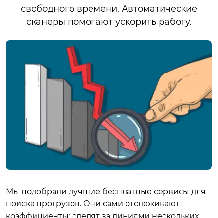
свободного времени. Автоматические
сканеры помогают ускорить работу.
Мы подобрали лучшие бесплатные сервисы для
поиска прогрузов. Они сами отслеживают
коэффициенты: следят за линиями нескольких