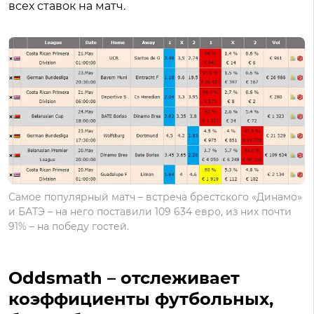
всех ставок на матч.
Самое популярный матч – встреча брестского «Динамо»
и БАТЭ – на него поставили 109 634 евро, из них почти
91% – на победу гостей.
Oddsmath – отслеживает
коэффициенты футбольных,